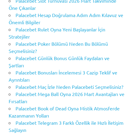
Palacebet Slot Turnuvası 2026 Mart Takviminde
Öne Çıkanlar
Palacebet Hesap Doğrulama Adım Adım Kılavuz ve
Önemli Bilgiler
Palacebet Rulet Oyna Yeni Başlayanlar İçin
Stratejiler
Palacebet Poker Bölümü Neden Bu Bölümü
Seçmelisiniz?
Palacebet Günlük Bonus Günlük Faydaları ve
Şartları
Palacebet Bonusları İncelemesi 3 Cazip Teklif ve
Ayrıntıları
Palacebet Maç İzle Neden Palacebeti Seçmelisiniz?
Palacebet Mega Ball Oyna 2026 Mart Avantajları ve
Fırsatları
Palacebet Book of Dead Oyna Mistik Atmosferde
Kazanmanın Yolları
Palacebet Telegram 3 Farklı Özellik ile Hızlı İletişim
Sağlayın