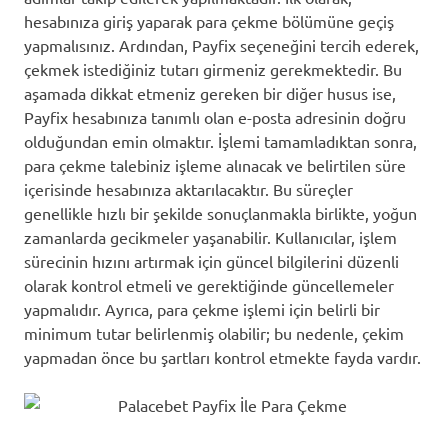
hesabınıza giriş yaparak para çekme bölümüne geçiş
yapmalısınız. Ardından, Payfix seçeneğini tercih ederek,
çekmek istediğiniz tutarı girmeniz gerekmektedir. Bu
aşamada dikkat etmeniz gereken bir diğer husus ise,
Payfix hesabınıza tanımlı olan e-posta adresinin doğru
olduğundan emin olmaktır. İşlemi tamamladıktan sonra,
para çekme talebiniz işleme alınacak ve belirtilen süre
içerisinde hesabınıza aktarılacaktır. Bu süreçler
genellikle hızlı bir şekilde sonuçlanmakla birlikte, yoğun
zamanlarda gecikmeler yaşanabilir. Kullanıcılar, işlem
sürecinin hızını artırmak için güncel bilgilerini düzenli
olarak kontrol etmeli ve gerektiğinde güncellemeler
yapmalıdır. Ayrıca, para çekme işlemi için belirli bir
minimum tutar belirlenmiş olabilir; bu nedenle, çekim
yapmadan önce bu şartları kontrol etmekte fayda vardır.