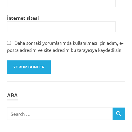
İnternet sitesi
Daha sonraki yorumlarımda kullanılması için adım, e-
posta adresim ve site adresim bu tarayıcıya kaydedilsin.
ARA
Search
SEARCH
for: