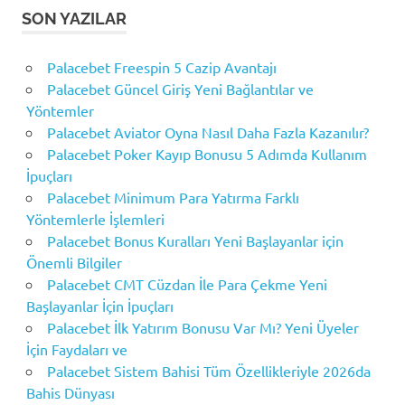
SON YAZILAR
Palacebet Freespin 5 Cazip Avantajı
Palacebet Güncel Giriş Yeni Bağlantılar ve
Yöntemler
Palacebet Aviator Oyna Nasıl Daha Fazla Kazanılır?
Palacebet Poker Kayıp Bonusu 5 Adımda Kullanım
İpuçları
Palacebet Minimum Para Yatırma Farklı
Yöntemlerle İşlemleri
Palacebet Bonus Kuralları Yeni Başlayanlar için
Önemli Bilgiler
Palacebet CMT Cüzdan İle Para Çekme Yeni
Başlayanlar İçin İpuçları
Palacebet İlk Yatırım Bonusu Var Mı? Yeni Üyeler
İçin Faydaları ve
Palacebet Sistem Bahisi Tüm Özellikleriyle 2026da
Bahis Dünyası