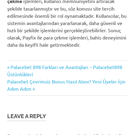
çekme
işlemleri, kullanıcı memnuniyetini artıracak
şekilde tasarlanmıştır ve bu, söz konusu site tercih
edilmesinde önemli bir rol oynamaktadır. Kullanıcılar, bu
sistemin avantajlarından yararlanarak, daha güvenli ve
hızlı bir şekilde işlemlerini gerçekleştirebilirler. Sonuç
olarak, Payfix ile para çekme işlemleri, bahis deneyimini
daha da keyifli hale getirmektedir.
Hızlı
Previous
Yazı
Palacebet 898 Farkları ve Avantajları – Palacebet898
Para
Post:
Üstünlükleri
Çekme
gezinmesi
Next
Palacebet Çevrimsiz Bonus Nasıl Alınır? Yeni Üyeler İçin
Palacebet
Post:
Adım Adım
para
çekme
Payfix
işlemleri
LEAVE A REPLY