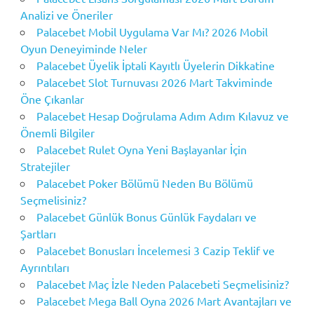
Analizi ve Öneriler
Palacebet Mobil Uygulama Var Mı? 2026 Mobil
Oyun Deneyiminde Neler
Palacebet Üyelik İptali Kayıtlı Üyelerin Dikkatine
Palacebet Slot Turnuvası 2026 Mart Takviminde
Öne Çıkanlar
Palacebet Hesap Doğrulama Adım Adım Kılavuz ve
Önemli Bilgiler
Palacebet Rulet Oyna Yeni Başlayanlar İçin
Stratejiler
Palacebet Poker Bölümü Neden Bu Bölümü
Seçmelisiniz?
Palacebet Günlük Bonus Günlük Faydaları ve
Şartları
Palacebet Bonusları İncelemesi 3 Cazip Teklif ve
Ayrıntıları
Palacebet Maç İzle Neden Palacebeti Seçmelisiniz?
Palacebet Mega Ball Oyna 2026 Mart Avantajları ve