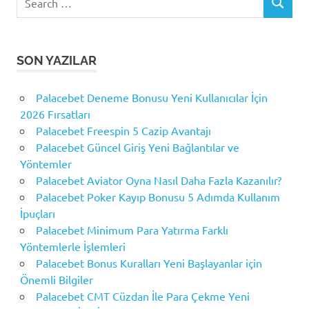
SEARCH
for:
SON YAZILAR
Palacebet Deneme Bonusu Yeni Kullanıcılar İçin
2026 Fırsatları
Palacebet Freespin 5 Cazip Avantajı
Palacebet Güncel Giriş Yeni Bağlantılar ve
Yöntemler
Palacebet Aviator Oyna Nasıl Daha Fazla Kazanılır?
Palacebet Poker Kayıp Bonusu 5 Adımda Kullanım
İpuçları
Palacebet Minimum Para Yatırma Farklı
Yöntemlerle İşlemleri
Palacebet Bonus Kuralları Yeni Başlayanlar için
Önemli Bilgiler
Palacebet CMT Cüzdan İle Para Çekme Yeni