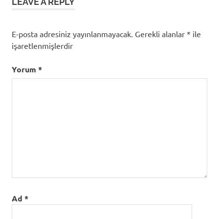
LEAVE A REPLY
901
Palacebet
902
E-posta adresiniz yayınlanmayacak.
Gerekli alanlar
*
ile
işaretlenmişlerdir
Yorum
*
Ad
*