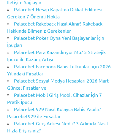
İletişim Sağlayın
Palacebet Hesap Kapatma Dikkat Edilmesi
Gereken 7 Önemli Nokta
Palacebet Rakeback Nasıl Alınır? Rakeback
Hakkında Bilmeniz Gerekenler
Palacebet Poker Oyna Yeni Başlayanlar İçin
İpuçları
Palacebet Para Kazandırıyor Mu? 5 Stratejik
İpucu ile Kazanç Artışı
Palacebet Facebook Bahis Tutkunları için 2026
Yılındaki Fırsatlar
Palacebet Sosyal Medya Hesapları 2026 Mart
Güncel Fırsatlar ve
Palacebet Mobil Giriş Mobil Cihazlar İçin 7
Pratik İpucu
Palacebet 929 Nasıl Kolayca Bahis Yapılır?
Palacebet929 ile Fırsatlar
Palacebet Giriş Adresi Nedir? 3 Adımda Nasıl
Hızla Erişirsiniz?