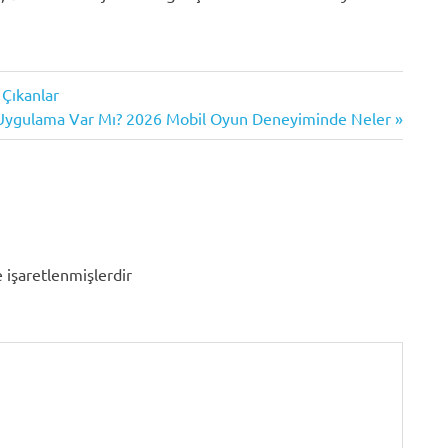
Çıkanlar
 Uygulama Var Mı? 2026 Mobil Oyun Deneyiminde Neler
e işaretlenmişlerdir