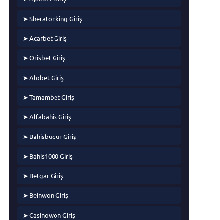
➤ Sheratonking Giriş
➤ Acarbet Giriş
➤ Orisbet Giriş
➤ Alobet Giriş
➤ Tamambet Giriş
➤ Alfabahis Giriş
➤ Bahisbudur Giriş
➤ Bahis1000 Giriş
➤ Betgar Giriş
➤ Beinwon Giriş
➤ Casinowon Giriş