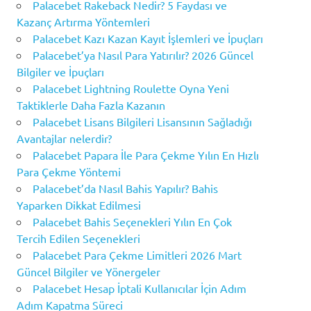
Palacebet Rakeback Nedir? 5 Faydası ve
Kazanç Artırma Yöntemleri
Palacebet Kazı Kazan Kayıt İşlemleri ve İpuçları
Palacebet’ya Nasıl Para Yatırılır? 2026 Güncel
Bilgiler ve İpuçları
Palacebet Lightning Roulette Oyna Yeni
Taktiklerle Daha Fazla Kazanın
Palacebet Lisans Bilgileri Lisansının Sağladığı
Avantajlar nelerdir?
Palacebet Papara İle Para Çekme Yılın En Hızlı
Para Çekme Yöntemi
Palacebet’da Nasıl Bahis Yapılır? Bahis
Yaparken Dikkat Edilmesi
Palacebet Bahis Seçenekleri Yılın En Çok
Tercih Edilen Seçenekleri
Palacebet Para Çekme Limitleri 2026 Mart
Güncel Bilgiler ve Yönergeler
Palacebet Hesap İptali Kullanıcılar İçin Adım
Adım Kapatma Süreci