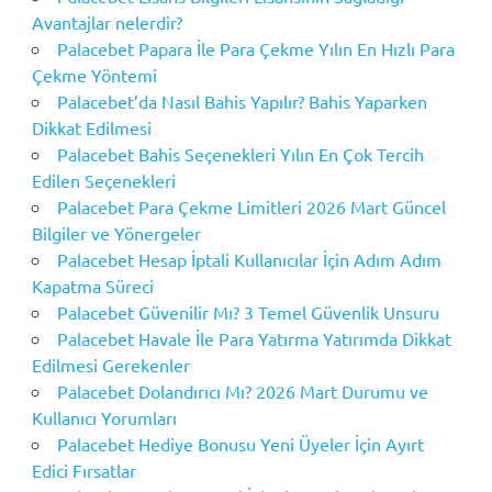
Avantajlar nelerdir?
Palacebet Papara İle Para Çekme Yılın En Hızlı Para
Çekme Yöntemi
Palacebet’da Nasıl Bahis Yapılır? Bahis Yaparken
Dikkat Edilmesi
Palacebet Bahis Seçenekleri Yılın En Çok Tercih
Edilen Seçenekleri
Palacebet Para Çekme Limitleri 2026 Mart Güncel
Bilgiler ve Yönergeler
Palacebet Hesap İptali Kullanıcılar İçin Adım Adım
Kapatma Süreci
Palacebet Güvenilir Mı? 3 Temel Güvenlik Unsuru
Palacebet Havale İle Para Yatırma Yatırımda Dikkat
Edilmesi Gerekenler
Palacebet Dolandırıcı Mı? 2026 Mart Durumu ve
Kullanıcı Yorumları
Palacebet Hediye Bonusu Yeni Üyeler İçin Ayırt
Edici Fırsatlar