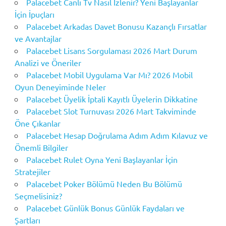
Palacebet Canlı Tv Nasıl İzlenir? Yeni Başlayanlar
İçin İpuçları
Palacebet Arkadas Davet Bonusu Kazançlı Fırsatlar
ve Avantajlar
Palacebet Lisans Sorgulaması 2026 Mart Durum
Analizi ve Öneriler
Palacebet Mobil Uygulama Var Mı? 2026 Mobil
Oyun Deneyiminde Neler
Palacebet Üyelik İptali Kayıtlı Üyelerin Dikkatine
Palacebet Slot Turnuvası 2026 Mart Takviminde
Öne Çıkanlar
Palacebet Hesap Doğrulama Adım Adım Kılavuz ve
Önemli Bilgiler
Palacebet Rulet Oyna Yeni Başlayanlar İçin
Stratejiler
Palacebet Poker Bölümü Neden Bu Bölümü
Seçmelisiniz?
Palacebet Günlük Bonus Günlük Faydaları ve
Şartları