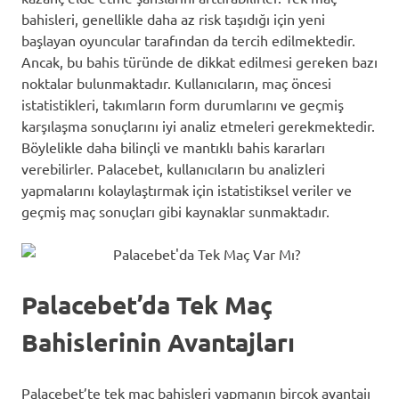
bahisleri, genellikle daha az risk taşıdığı için yeni
başlayan oyuncular tarafından da tercih edilmektedir.
Ancak, bu bahis türünde de dikkat edilmesi gereken bazı
noktalar bulunmaktadır. Kullanıcıların, maç öncesi
istatistikleri, takımların form durumlarını ve geçmiş
karşılaşma sonuçlarını iyi analiz etmeleri gerekmektedir.
Böylelikle daha bilinçli ve mantıklı bahis kararları
verebilirler. Palacebet, kullanıcıların bu analizleri
yapmalarını kolaylaştırmak için istatistiksel veriler ve
geçmiş maç sonuçları gibi kaynaklar sunmaktadır.
Palacebet’da Tek Maç
Bahislerinin Avantajları
Palacebet’te tek maç bahisleri yapmanın birçok avantajı