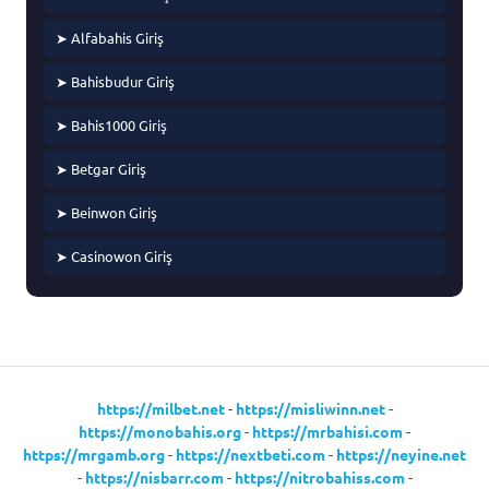
➤ Alfabahis Giriş
➤ Bahisbudur Giriş
➤ Bahis1000 Giriş
➤ Betgar Giriş
➤ Beinwon Giriş
➤ Casinowon Giriş
https://milbet.net
-
https://misliwinn.net
-
https://monobahis.org
-
https://mrbahisi.com
-
https://mrgamb.org
-
https://nextbeti.com
-
https://neyine.net
-
https://nisbarr.com
-
https://nitrobahiss.com
-