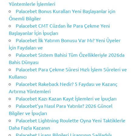
Yöntemlerle İşlemleri
Palacebet Bonus Kuralları Yeni Başlayanlar için
Önemli Bilgiler
Palacebet CMT Cüzdan İle Para Çekme Yeni
Başlayanlar İçin İpuçları
Palacebet İlk Yatırım Bonusu Var Mı? Yeni Üyeler
İçin Faydaları ve
Palacebet Sistem Bahisi Tüm Özellikleriyle 2026da
Bahis Dünyası
Palacebet Para Çekme Süresi Hızlı İşlem Süreleri ve
Kullanıcı
Palacebet Rakeback Nedir? 5 Faydası ve Kazanç
Artırma Yöntemleri
Palacebet Kazı Kazan Kayıt İşlemleri ve İpuçları
Palacebet’ya Nasıl Para Yatırılır? 2026 Güncel
Bilgiler ve İpuçları
Palacebet Lightning Roulette Oyna Yeni Taktiklerle
Daha Fazla Kazanın
Palacebet Lisans Bilgileri Lisansının Sağladığı