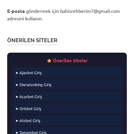
E-posta
göndermek için
bahisrehberim7@gmail.com
adresini kullanın.
ÖNERILEN SITELER
Önerilen Siteler
➤ Ajaxbet Giriş
➤ Sheratonking Giriş
➤ Acarbet Giriş
➤ Orisbet Giriş
➤ Alobet Giriş
➤ Tamambet Giriş