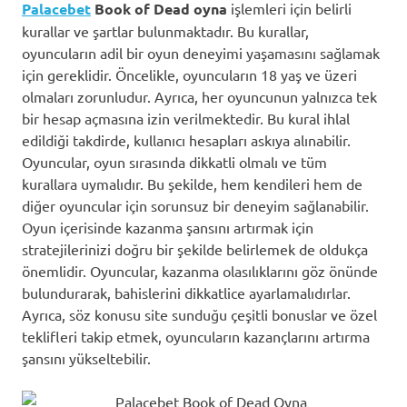
Palacebet
Book of Dead oyna
işlemleri için belirli
kurallar ve şartlar bulunmaktadır. Bu kurallar,
oyuncuların adil bir oyun deneyimi yaşamasını sağlamak
için gereklidir. Öncelikle, oyuncuların 18 yaş ve üzeri
olmaları zorunludur. Ayrıca, her oyuncunun yalnızca tek
bir hesap açmasına izin verilmektedir. Bu kural ihlal
edildiği takdirde, kullanıcı hesapları askıya alınabilir.
Oyuncular, oyun sırasında dikkatli olmalı ve tüm
kurallara uymalıdır. Bu şekilde, hem kendileri hem de
diğer oyuncular için sorunsuz bir deneyim sağlanabilir.
Oyun içerisinde kazanma şansını artırmak için
stratejilerinizi doğru bir şekilde belirlemek de oldukça
önemlidir. Oyuncular, kazanma olasılıklarını göz önünde
bulundurarak, bahislerini dikkatlice ayarlamalıdırlar.
Ayrıca, söz konusu site sunduğu çeşitli bonuslar ve özel
teklifleri takip etmek, oyuncuların kazançlarını artırma
şansını yükseltebilir.