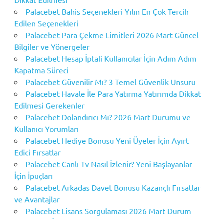
Palacebet Bahis Seçenekleri Yılın En Çok Tercih
Edilen Seçenekleri
Palacebet Para Çekme Limitleri 2026 Mart Güncel
Bilgiler ve Yönergeler
Palacebet Hesap İptali Kullanıcılar İçin Adım Adım
Kapatma Süreci
Palacebet Güvenilir Mı? 3 Temel Güvenlik Unsuru
Palacebet Havale İle Para Yatırma Yatırımda Dikkat
Edilmesi Gerekenler
Palacebet Dolandırıcı Mı? 2026 Mart Durumu ve
Kullanıcı Yorumları
Palacebet Hediye Bonusu Yeni Üyeler İçin Ayırt
Edici Fırsatlar
Palacebet Canlı Tv Nasıl İzlenir? Yeni Başlayanlar
İçin İpuçları
Palacebet Arkadas Davet Bonusu Kazançlı Fırsatlar
ve Avantajlar
Palacebet Lisans Sorgulaması 2026 Mart Durum