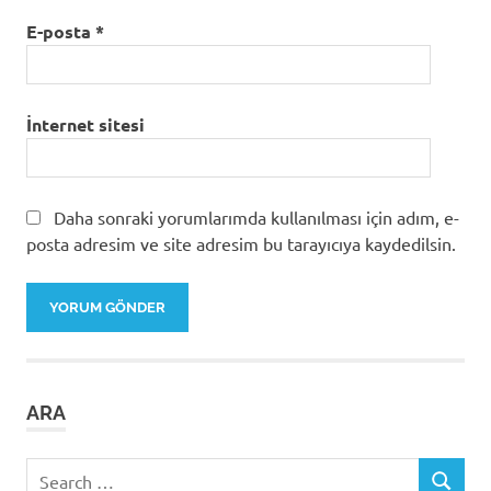
E-posta
*
İnternet sitesi
Daha sonraki yorumlarımda kullanılması için adım, e-
posta adresim ve site adresim bu tarayıcıya kaydedilsin.
ARA
Search
SEARCH