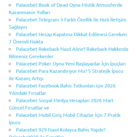
Palacebet Book of Dead Oyna Mistik Atmosferde
Kazanmanın Yolları
Palacebet Telegram 3 Farklı Özellik ile Hızlı İletişim
Sağlayın
Palacebet Hesap Kapatma Dikkat Edilmesi Gereken
7 Önemli Nokta
Palacebet Rakeback Nasıl Alınır? Rakeback Hakkında
Bilmeniz Gerekenler
Palacebet Poker Oyna Yeni Başlayanlar İçin İpuçları
Palacebet Para Kazandırıyor Mu? 5 Stratejik İpucu
ile Kazanç Artışı
Palacebet Facebook Bahis Tutkunları için 2026
Yılındaki Fırsatlar
Palacebet Sosyal Medya Hesapları 2026 Mart
Güncel Fırsatlar ve
Palacebet Mobil Giriş Mobil Cihazlar İçin 7 Pratik
İpucu
Palacebet 929 Nasıl Kolayca Bahis Yapılır?
Palacebet929 ile Fırsatlar