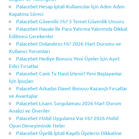
Palacebet Hesap İptali Kullanıcılar İçin Adım Adım
Kapatma Süreci
Palacebet Güvenilir Mı? 3 Temel Güvenlik Unsuru
Palacebet Havale İle Para Yatırma Yatırımda Dikkat
Edilmesi Gerekenler
Palacebet Dolandırıcı Mı? 2026 Mart Durumu ve
Kullanıcı Yorumları
Palacebet Hediye Bonusu Yeni Üyeler İçin Ayırt
Edici Fırsatlar
Palacebet Canlı Tv Nasıl İzlenir? Yeni Başlayanlar
İçin İpuçları
Palacebet Arkadas Davet Bonusu Kazançlı Fırsatlar
ve Avantajlar
Palacebet Lisans Sorgulaması 2026 Mart Durum
Analizi ve Öneriler
Palacebet Mobil Uygulama Var Mı? 2026 Mobil
Oyun Deneyiminde Neler
Palacebet Üyelik İptali Kayıtlı Üyelerin Dikkatine