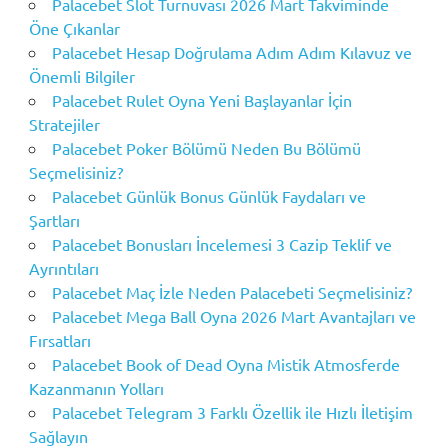
Palacebet Slot Turnuvası 2026 Mart Takviminde
Öne Çıkanlar
Palacebet Hesap Doğrulama Adım Adım Kılavuz ve
Önemli Bilgiler
Palacebet Rulet Oyna Yeni Başlayanlar İçin
Stratejiler
Palacebet Poker Bölümü Neden Bu Bölümü
Seçmelisiniz?
Palacebet Günlük Bonus Günlük Faydaları ve
Şartları
Palacebet Bonusları İncelemesi 3 Cazip Teklif ve
Ayrıntıları
Palacebet Maç İzle Neden Palacebeti Seçmelisiniz?
Palacebet Mega Ball Oyna 2026 Mart Avantajları ve
Fırsatları
Palacebet Book of Dead Oyna Mistik Atmosferde
Kazanmanın Yolları
Palacebet Telegram 3 Farklı Özellik ile Hızlı İletişim
Sağlayın