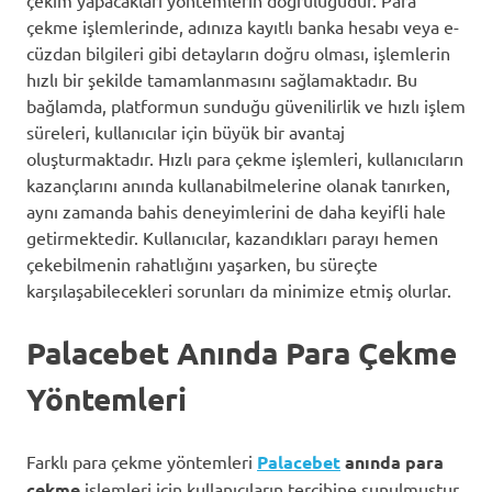
çekme işlemlerinde, adınıza kayıtlı banka hesabı veya e-
cüzdan bilgileri gibi detayların doğru olması, işlemlerin
hızlı bir şekilde tamamlanmasını sağlamaktadır. Bu
bağlamda, platformun sunduğu güvenilirlik ve hızlı işlem
süreleri, kullanıcılar için büyük bir avantaj
oluşturmaktadır. Hızlı para çekme işlemleri, kullanıcıların
kazançlarını anında kullanabilmelerine olanak tanırken,
aynı zamanda bahis deneyimlerini de daha keyifli hale
getirmektedir. Kullanıcılar, kazandıkları parayı hemen
çekebilmenin rahatlığını yaşarken, bu süreçte
karşılaşabilecekleri sorunları da minimize etmiş olurlar.
Palacebet Anında Para Çekme
Yöntemleri
Farklı para çekme yöntemleri
Palacebet
anında para
çekme
işlemleri için kullanıcıların tercihine sunulmuştur.