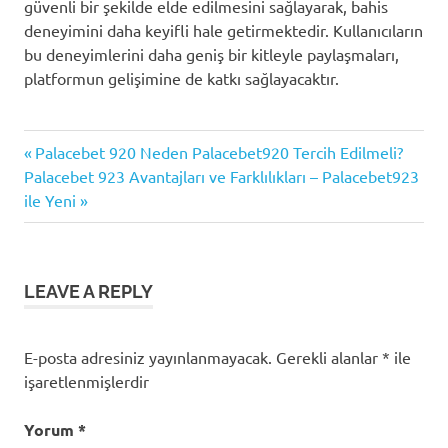
güvenli bir şekilde elde edilmesini sağlayarak, bahis
deneyimini daha keyifli hale getirmektedir. Kullanıcıların
bu deneyimlerini daha geniş bir kitleyle paylaşmaları,
platformun gelişimine de katkı sağlayacaktır.
Bahis
Previous
Yazı
Palacebet 920 Neden Palacebet920 Tercih Edilmeli?
Kazançları
Next
Post:
Palacebet 923 Avantajları ve Farklılıkları – Palacebet923
gezinmesi
Hızlı
Post:
ile Yeni
çekim
işlemleri
Palacebet
para
LEAVE A REPLY
çekme
E-posta adresiniz yayınlanmayacak.
Gerekli alanlar
*
ile
işaretlenmişlerdir
Yorum
*