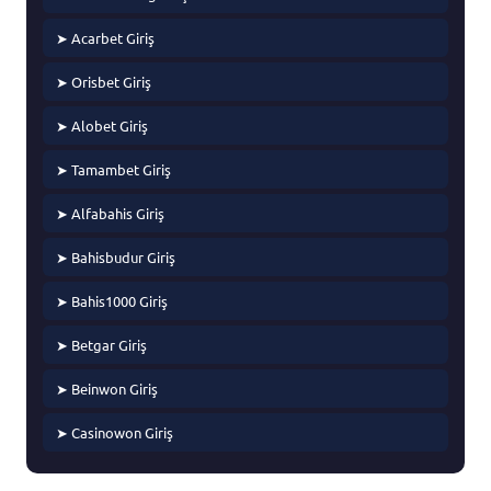
➤ Acarbet Giriş
➤ Orisbet Giriş
➤ Alobet Giriş
➤ Tamambet Giriş
➤ Alfabahis Giriş
➤ Bahisbudur Giriş
➤ Bahis1000 Giriş
➤ Betgar Giriş
➤ Beinwon Giriş
➤ Casinowon Giriş