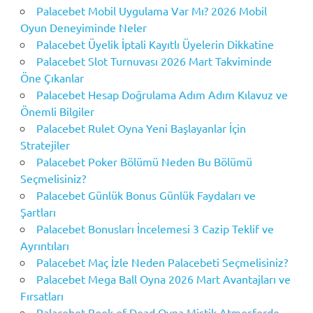
Palacebet Mobil Uygulama Var Mı? 2026 Mobil
Oyun Deneyiminde Neler
Palacebet Üyelik İptali Kayıtlı Üyelerin Dikkatine
Palacebet Slot Turnuvası 2026 Mart Takviminde
Öne Çıkanlar
Palacebet Hesap Doğrulama Adım Adım Kılavuz ve
Önemli Bilgiler
Palacebet Rulet Oyna Yeni Başlayanlar İçin
Stratejiler
Palacebet Poker Bölümü Neden Bu Bölümü
Seçmelisiniz?
Palacebet Günlük Bonus Günlük Faydaları ve
Şartları
Palacebet Bonusları İncelemesi 3 Cazip Teklif ve
Ayrıntıları
Palacebet Maç İzle Neden Palacebeti Seçmelisiniz?
Palacebet Mega Ball Oyna 2026 Mart Avantajları ve
Fırsatları
Palacebet Book of Dead Oyna Mistik Atmosferde