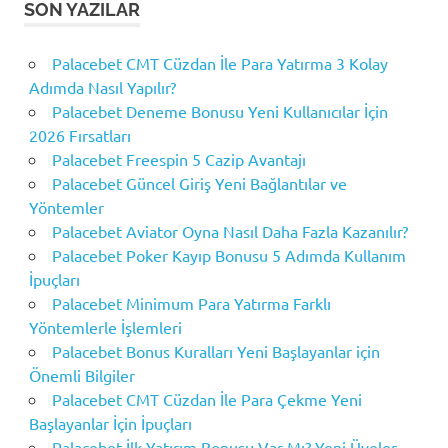
SON YAZILAR
Palacebet CMT Cüzdan İle Para Yatırma 3 Kolay
Adımda Nasıl Yapılır?
Palacebet Deneme Bonusu Yeni Kullanıcılar İçin
2026 Fırsatları
Palacebet Freespin 5 Cazip Avantajı
Palacebet Güncel Giriş Yeni Bağlantılar ve
Yöntemler
Palacebet Aviator Oyna Nasıl Daha Fazla Kazanılır?
Palacebet Poker Kayıp Bonusu 5 Adımda Kullanım
İpuçları
Palacebet Minimum Para Yatırma Farklı
Yöntemlerle İşlemleri
Palacebet Bonus Kuralları Yeni Başlayanlar için
Önemli Bilgiler
Palacebet CMT Cüzdan İle Para Çekme Yeni
Başlayanlar İçin İpuçları
Palacebet İlk Yatırım Bonusu Var Mı? Yeni Üyeler