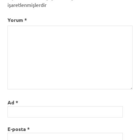
işaretlenmişlerdir
Yorum
*
Ad
*
E-posta
*