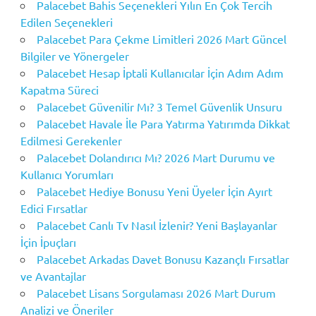
Palacebet Bahis Seçenekleri Yılın En Çok Tercih
Edilen Seçenekleri
Palacebet Para Çekme Limitleri 2026 Mart Güncel
Bilgiler ve Yönergeler
Palacebet Hesap İptali Kullanıcılar İçin Adım Adım
Kapatma Süreci
Palacebet Güvenilir Mı? 3 Temel Güvenlik Unsuru
Palacebet Havale İle Para Yatırma Yatırımda Dikkat
Edilmesi Gerekenler
Palacebet Dolandırıcı Mı? 2026 Mart Durumu ve
Kullanıcı Yorumları
Palacebet Hediye Bonusu Yeni Üyeler İçin Ayırt
Edici Fırsatlar
Palacebet Canlı Tv Nasıl İzlenir? Yeni Başlayanlar
İçin İpuçları
Palacebet Arkadas Davet Bonusu Kazançlı Fırsatlar
ve Avantajlar
Palacebet Lisans Sorgulaması 2026 Mart Durum
Analizi ve Öneriler